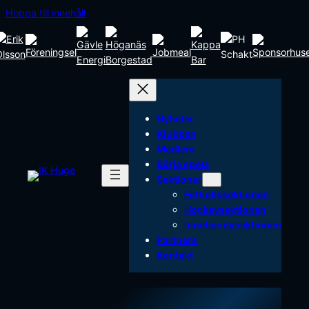
Hoppa
Hoppa till innehåll
till
innehåll
Nyheter
Klubben
Medlem
Börja spela
Sektioner
Fotbollssektionen
Hockeysektionen
Innebandysektionen
Partners
Kontakt